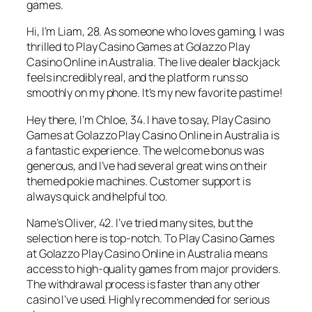
games.
Hi, I’m Liam, 28. As someone who loves gaming, I was
thrilled to Play Casino Games at Golazzo Play
Casino Online in Australia. The live dealer blackjack
feels incredibly real, and the platform runs so
smoothly on my phone. It’s my new favorite pastime!
Hey there, I’m Chloe, 34. I have to say, Play Casino
Games at Golazzo Play Casino Online in Australia is
a fantastic experience. The welcome bonus was
generous, and I’ve had several great wins on their
themed pokie machines. Customer support is
always quick and helpful too.
Name’s Oliver, 42. I’ve tried many sites, but the
selection here is top-notch. To Play Casino Games
at Golazzo Play Casino Online in Australia means
access to high-quality games from major providers.
The withdrawal process is faster than any other
casino I’ve used. Highly recommended for serious