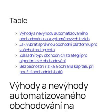
Table
Výhody a nevýhody automatizovaného
obchodování na kryptoměnových trzích
Jak vybrat správnou obchodní platformu pro
vašeho trading bota
Základní typy obchodních strategií pro
algoritmické obchodování
Bezpečnostní rizika a ochrana kapitálu při
použití obchodních botů
Výhody a nevýhody
automatizovaného
obchodování na