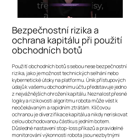
Bezpečnostní rizika a
ochrana kapitálu při použití
obchodních botů
Použití obchodních botů s sebou nese bezpečnostní
rizika, jako je možnost technických selhání nebo
kybernetické útoky na platformu. Únik přístupových
údajů k vašemu obchodnímu účtu představuje jedno
z nejvážnějších ohrožení kapitálu. Neznalost přesné
logiky a rizikovosti algoritmu robota může vést k
neočekávaným a rapidním ztrátám. Klíčovou
ochranou je diverzifikace kapitálu a nikdy neriskovat
celou obchodovanou částku s jedním botem.
Důsledné nastavení stop-loss příkazů a pravidelné
monitorování výkonnosti robota jsou nezbytnými