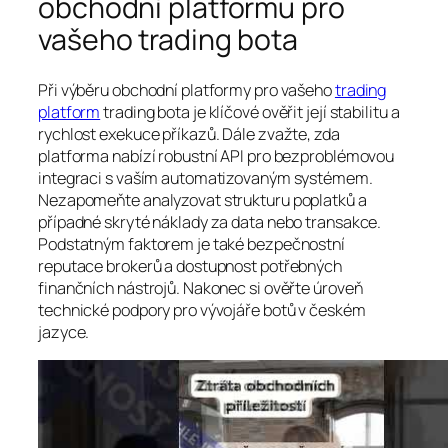
obchodní platformu pro
vašeho trading bota
Při výběru obchodní platformy pro vašeho
trading
platform
trading bota je klíčové ověřit její stabilitu a
rychlost exekuce příkazů. Dále zvažte, zda
platforma nabízí robustní API pro bezproblémovou
integraci s vaším automatizovaným systémem.
Nezapomeňte analyzovat strukturu poplatků a
případné skryté náklady za data nebo transakce.
Podstatným faktorem je také bezpečnostní
reputace brokerů a dostupnost potřebných
finančních nástrojů. Nakonec si ověřte úroveň
technické podpory pro vývojáře botů v českém
jazyce.