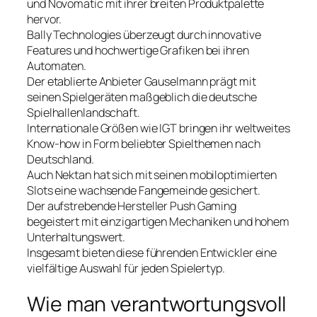
und Novomatic mit ihrer breiten Produktpalette
hervor.
Bally Technologies überzeugt durch innovative
Features und hochwertige Grafiken bei ihren
Automaten.
Der etablierte Anbieter Gauselmann prägt mit
seinen Spielgeräten maßgeblich die deutsche
Spielhallenlandschaft.
Internationale Größen wie IGT bringen ihr weltweites
Know-how in Form beliebter Spielthemen nach
Deutschland.
Auch Nektan hat sich mit seinen mobiloptimierten
Slots eine wachsende Fangemeinde gesichert.
Der aufstrebende Hersteller Push Gaming
begeistert mit einzigartigen Mechaniken und hohem
Unterhaltungswert.
Insgesamt bieten diese führenden Entwickler eine
vielfältige Auswahl für jeden Spielertyp.
Wie man verantwortungsvoll