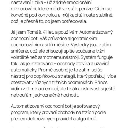
nastavení rizika – už žádné emocionální
rozhodování, které mě dříve stálo peníze. Cítím se
konečně pod kontrolou a můj kapitál roste stabilně,
což je přesně to, co jsem potřebovala.
Já jsem Tomáš, 41 let, a používám Automatizovaný
obchodní bot: Váš průvodce algoritmickým
obchodováním asi tři měsíce. Výsledky jsou zatím
smíšené, což ale přisuzuji spíše současné tržní
volatilitě než samotnému nástroji. Systém funguje
tak, jak je inzerováno – obchody otevírá a uzavírá
automaticky. Pro mě osobně je to zatím spíše
nástroj pro doplňkovou strategii, který potřebuji více
otestovat v různých tržních podmínkách. Přínos
vidím v eliminaci emocí, ale finální ziskovost si ještě
netroufám jednoznačně hodnotit.
Automatizovaný obchodní bot je softwarový
program, který provádí obchody na trzích podle
předem definovaných pravidel a algoritmů.