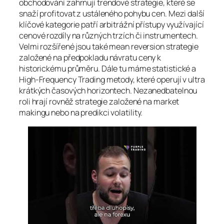
obchodování zahrnují trendové strategie, které se
snaží profitovat z ustáleného pohybu cen. Mezi další
klíčové kategorie patří arbitrážní přístupy využívající
cenové rozdíly na různých trzích či instrumentech.
Velmi rozšířené jsou také mean reversion strategie
založené na předpokladu návratu ceny k
historickému průměru. Dále tu máme statistické a
High-Frequency Trading metody, které operují v ultra
krátkých časových horizontech. Nezanedbatelnou
roli hrají rovněž strategie založené na market
makingu nebo na predikci volatility.