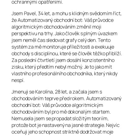
ochrannými opatřeními.
Jsem Pavel, 34 let, a mohu s klidným svědomím říct,
že Automatizovaný obchodní bot: Váš průvodce
algoritmickým obchodováním změnil moji
perspektivu na trhy. Jako člověk s plným úvazkem
jsem neměl čas sledovat grafy celý den. Tento
systém za mě monitoruje příležitosti a exekuuje
obchody s disciplínou, které se člověk těžko přiblíží.
Za poslední čtvrtletí jsem dosáhl konzistentního
zisku, který předtím nebyl možný. Je to jako mít
vlastního profesionálního obchodníka, který nikdy
nespí.
Jmenuji se Karolína, 28 let, a začala jsem s
obchodováním teprve před rokem. Automatizovaný
obchodní bot: Váš průvodce algoritmickým
obchodováním byl pro mě dokonalým startem.
Nemusela jsem se propadat složitým teoriím,
protože bot je nastavený na jasné strategie. Nejvíc
oceňuji jeho schopnost striktně dodržovat moje