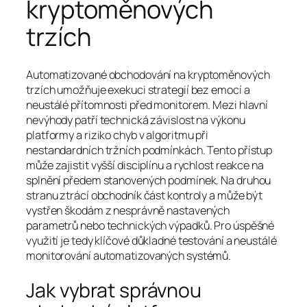
kryptoměnových
trzích
Automatizované obchodování na kryptoměnových
trzích umožňuje exekuci strategií bez emocí a
neustálé přítomnosti před monitorem. Mezi hlavní
nevýhody patří technická závislost na výkonu
platformy a riziko chyb v algoritmu při
nestandardních tržních podmínkách. Tento přístup
může zajistit vyšší disciplínu a rychlost reakce na
splnění předem stanovených podmínek. Na druhou
stranu ztrácí obchodník část kontroly a může být
vystřen škodám z nesprávně nastavených
parametrů nebo technických výpadků. Pro úspěšné
využití je tedy klíčové důkladné testování a neustálé
monitorování automatizovaných systémů.
Jak vybrat správnou