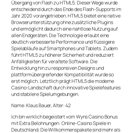
Übergang von Flash zu HTML5. Dieser Wege wurde
entscheidend durch das Ende des Flash-Supports im
Jahr 2020 vorangetrieben. HTML5 bietet eine native
Browserunterstützung ohne zusätzliche Plugins
und ermöglicht dadurch eine nahtlose Nutzung auf
allen Endgeräten. Die Technologie erlaubt eine
deutlich verbesserte Performance und flüssigere
Spielabläufe auf Smartphones und Tablets. Zudem
führt HTML5 zu höherer Sicherheit und reduziert
Anfälligkeiten für veraltete Software. Die
Entwicklung hin zu responsiven Designs und
plattformübergreifender Kompatibilität wurde so
erst möglich. Letztlich prägt HTML5 die moderne
Casino-Landschaft durch innovative Spielefeatures
und stabilere Spielumgebungen.
Name: Klaus Bauer, Alter: 42
Ich bin wirklich begeistert vom Wyns Casino Bonus
mit Extra Belohnungen: Online-Casino Spiele in
Deutschland. Die Willkommenspakete sind mehr als